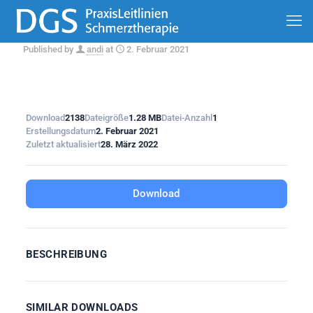
Published by
andi
at
2. Februar 2021
Download
2138
Dateigröße
1.28 MB
Datei-Anzahl
1
Erstellungsdatum
2. Februar 2021
Zuletzt aktualisiert
28. März 2022
Download
BESCHREIBUNG
SIMILAR DOWNLOADS