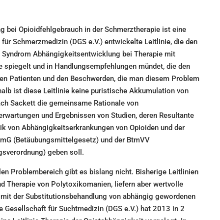
g bei Opioidfehlgebrauch in der Schmerztherapie ist eine
für Schmerzmedizin (DGS e.V.) entwickelte Leitlinie, die den
s Syndrom Abhängigkeitsentwicklung bei Therapie mit
e spiegelt und in Handlungsempfehlungen mündet, die den
en Patienten und den Beschwerden, die man diesem Problem
halb ist diese Leitlinie keine puristische Akkumulation von
ach Sackett die gemeinsame Rationale von
erwartungen und Ergebnissen von Studien, deren Resultante
tik von Abhängigkeitserkrankungen von Opioiden und der
tmG (Betäubungsmittelgesetz) und der BtmVV
gsverordnung) geben soll.
len Problembereich gibt es bislang nicht. Bisherige Leitlinien
d Therapie von Polytoxikomanien, liefern aber wertvolle
mit der Substitutionsbehandlung von abhängig gewordenen
 Gesellschaft für Suchtmedizin (DGS e.V.) hat 2013 in 2