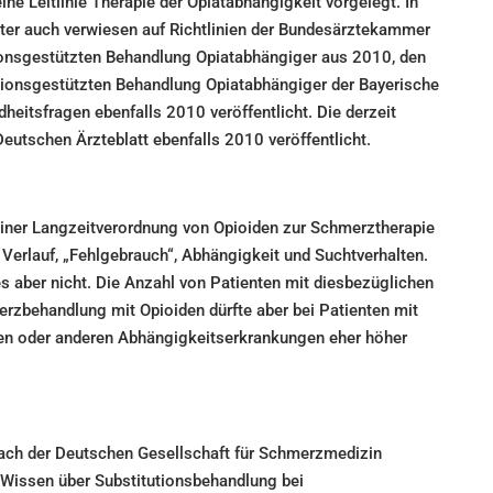
e Leitlinie Therapie der Opiatabhängigkeit vorgelegt. In
r auch verwiesen auf Richtlinien der Bundesärztekammer
ionsgestützten Behandlung Opiatabhängiger aus 2010, den
tutionsgestützten Behandlung Opiatabhängiger der Bayerische
eitsfragen ebenfalls 2010 veröffentlicht. Die derzeit
Deutschen Ärzteblatt ebenfalls 2010 veröffentlicht.
einer Langzeitverordnung von Opioiden zur Schmerztherapie
Verlauf, „Fehlgebrauch“, Abhängigkeit und Suchtverhalten.
es aber nicht. Die Anzahl von Patienten mit diesbezüglichen
zbehandlung mit Opioiden dürfte aber bei Patienten mit
n oder anderen Abhängigkeitserkrankungen eher höher
ach der Deutschen Gesellschaft für Schmerzmedizin
 Wissen über Substitutionsbehandlung bei