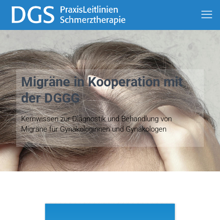
Migräne in Kooperation mit
der DGGG
Kernwissen zur Diagnostik und Behandlung von
Migräne für Gynäkologinnen und Gynäkologen