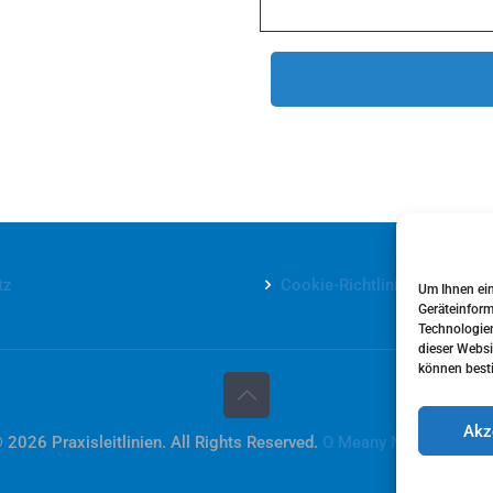
tz
Cookie-Richtlinie (EU)
Um Ihnen ein
Geräteinform
Technologien
dieser Websi
können best
Akz
 2026 Praxisleitlinien. All Rights Reserved.
O Meany MD&PM Gmb